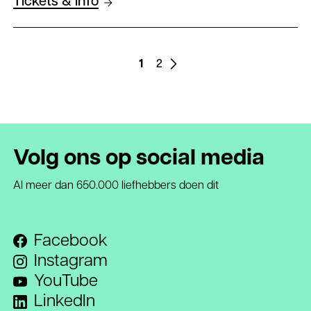
Tickets & info
Paginering
Vorige
1
Page
2
Page
pagina
Volg ons op social media
Al meer dan 650.000 liefhebbers doen dit
Facebook
Instagram
YouTube
LinkedIn