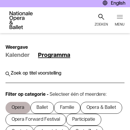
English
ZOEKEN
MENU
Overslaan
en
Weergave
naar
Kalender
Programma
de
inhoud
gaan
Submit
Zoeken
search
query
Filter op categorie -
Selecteer één of meerdere:
Opera
Ballet
Familie
Opera & Ballet
Opera Forward Festival
Participatie