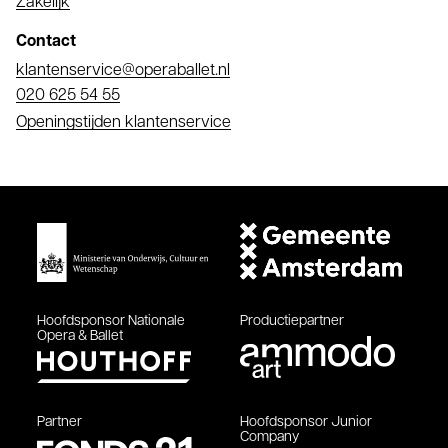
Zakelijk
Contact
E-
klantenservice@operaballet.nl
mail
Telefoonnummer
020 625 54 55
Openingstijden klantenservice
Hoofdsponsor
Nationale
Productiepartner
Opera & Ballet
Partner
Hoofdsponsor
Junior
Company