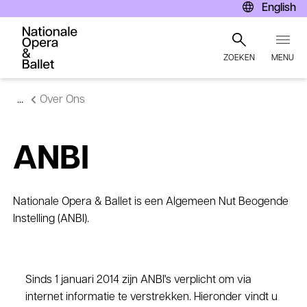
English
ZOEKEN
MENU
Overslaan
Over Ons
en
naar
de
inhoud
ANBI
gaan
Nationale Opera & Ballet is een Algemeen Nut Beogende
Instelling (ANBI).
Sinds 1 januari 2014 zijn ANBI's verplicht om via
internet informatie te verstrekken. Hieronder vindt u