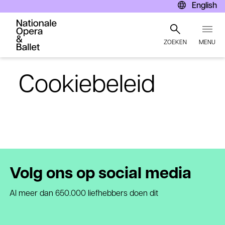
English
ZOEKEN
MENU
Overslaan
en
Cookiebeleid
naar
de
inhoud
gaan
Volg ons op social media
Al meer dan 650.000 liefhebbers doen dit