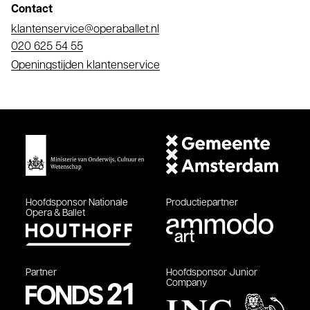
Contact
E-
klantenservice@operaballet.nl
mail
Telefoonnummer
020 625 54 55
Openingstijden klantenservice
Hoofdsponsor
Nationale
Productiepartner
Opera & Ballet
Partner
Hoofdsponsor
Junior
Company