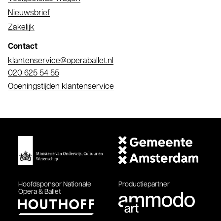
Nieuwsbrief
Zakelijk
Contact
E-
klantenservice@operaballet.nl
mail
Telefoonnummer
020 625 54 55
Openingstijden klantenservice
Hoofdsponsor
Nationale
Productiepartner
Opera & Ballet