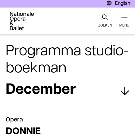
English
ZOEKEN
MENU
Overslaan
en
Programma studio-
naar
de
boekman
inhoud
gaan
December
Opera
DONNIE