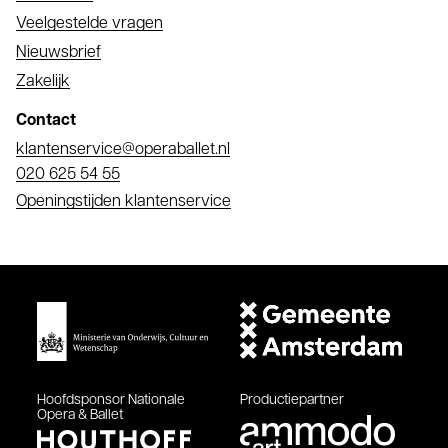
Veelgestelde vragen
Nieuwsbrief
Zakelijk
Contact
E-
klantenservice@operaballet.nl
mail
Telefoonnummer
020 625 54 55
Openingstijden klantenservice
Hoofdsponsor
Nationale
Productiepartner
Opera & Ballet