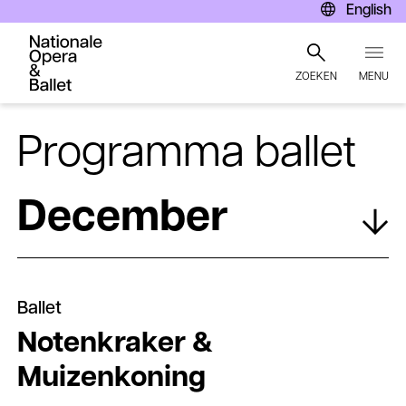
English
ZOEKEN
MENU
Overslaan
en
Programma ballet
naar
de
inhoud
December
gaan
Ballet
Notenkraker &
Muizenkoning