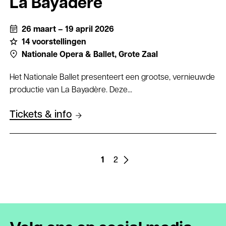
La Bayadère
26 maart – 19 april 2026
14 voorstellingen
Nationale Opera & Ballet,
Grote Zaal
Het Nationale Ballet presenteert een grootse, vernieuwde
productie van La Bayadère. Deze...
Tickets & info
Paginering
Vorige
1
Page
2
Page
pagina