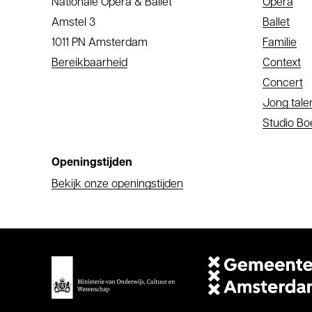
Nationale Opera & Ballet
Opera
Amstel 3
Ballet
1011 PN Amsterdam
Familie
Bereikbaarheid
Context
Concert
Jong tale
Studio B
Openingstijden
Bekijk onze openingstijden