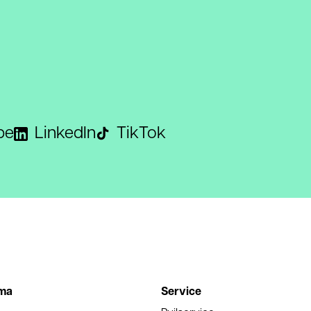
be
LinkedIn
TikTok
ma
Service