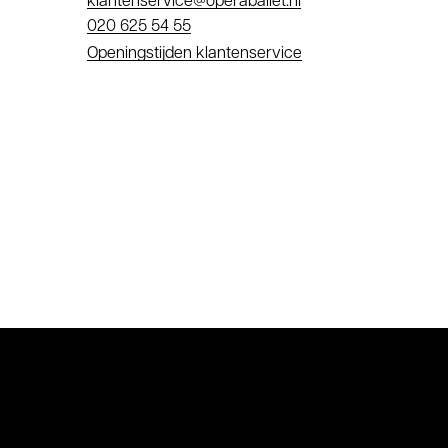
E-
klantenservice@operaballet.nl
mail
Telefoonnummer
020 625 54 55
Openingstijden klantenservice