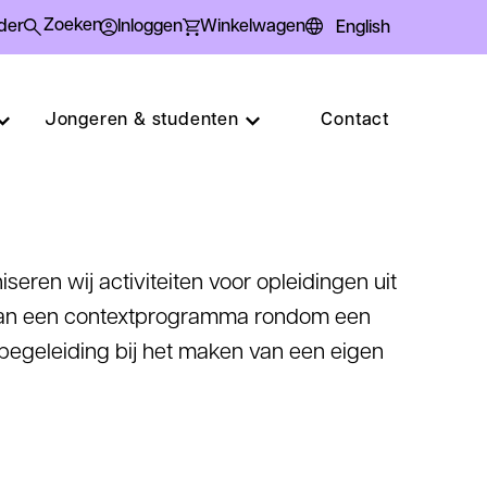
der
Inloggen
Winkelwagen
English
Submit
Zoeken
search
query
Jongeren & studenten
Contact
seren wij activiteiten voor opleidingen uit
an een contextprogramma rondom een
 begeleiding bij het maken van een eigen