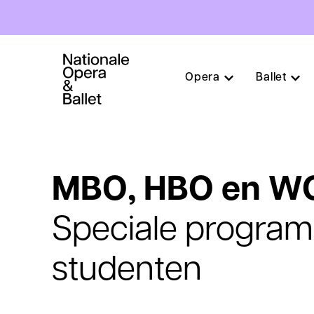
Hoofdnavigatie
Opera
Ballet
Overslaan
en
naar
de
inhoud
MBO, HBO en W
gaan
Speciale program
studenten