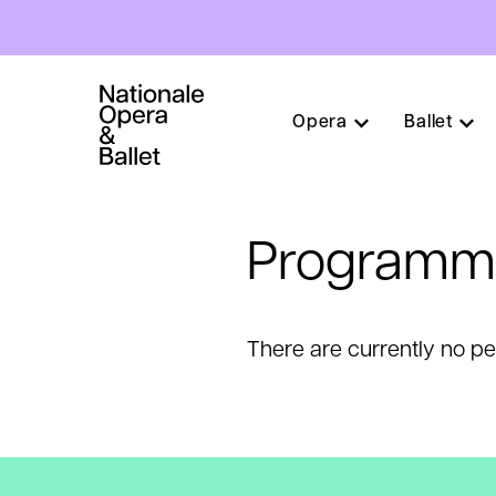
Hoofdnavigatie
Opera
Ballet
Overslaan
en
naar
Programma
de
inhoud
gaan
There are currently no p