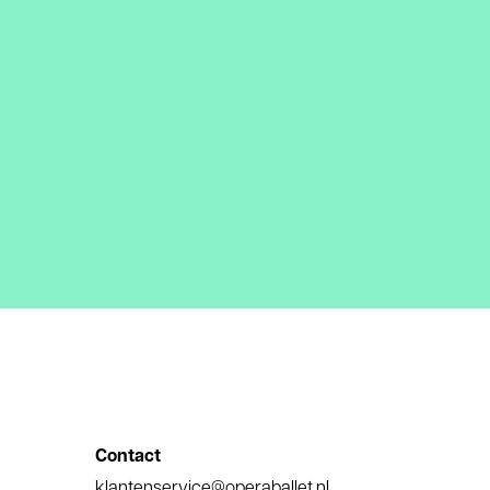
Contact
E-
klantenservice@operaballet.nl