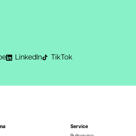
be
LinkedIn
TikTok
ma
Service