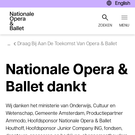
English
ZOEKEN
MENU
Overslaan
Draag Bij Aan De Toekomst Van Opera & Ballet
en
naar
de
inhoud
Nationale Opera &
gaan
Ballet dankt
Wij danken het ministerie van Onderwijs, Cultuur en
Wetenschap, Gemeente Amsterdam, Productiepartner
Ammodo, Hoofdsponsor Nationale Opera & Ballet
Houthoff, Hoofdsponsor Junior Company ING, fondsen,