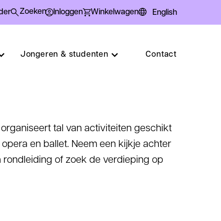
der
Inloggen
Winkelwagen
English
Submit
Zoeken
search
query
Jongeren & studenten
Contact
organiseert tal van activiteiten geschikt
n opera en ballet. Neem een kijkje achter
 rondleiding of zoek de verdieping op