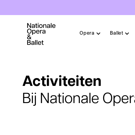
Hoofdnavigatie
Opera
Ballet
Overslaan
en
naar
de
inhoud
Activiteiten
gaan
Bij Nationale Oper