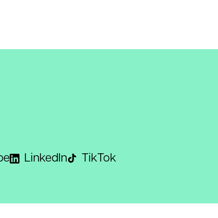
be
LinkedIn
TikTok