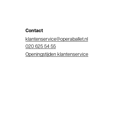
Contact
E-
klantenservice@operaballet.nl
mail
Telefoonnummer
020 625 54 55
Openingstijden klantenservice