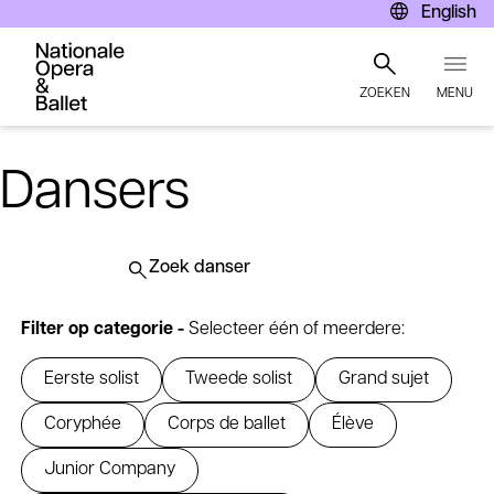
English
ZOEKEN
MENU
Overslaan
en
Dansers
naar
de
inhoud
gaan
Submit
Zoeken
search
Filter op categorie -
Selecteer één of meerdere:
query
Eerste solist
Tweede solist
Grand sujet
Coryphée
Corps de ballet
Élève
Junior Company