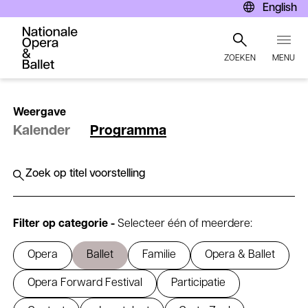
English
ZOEKEN
MENU
Overslaan
en
Weergave
naar
Kalender
Programma
de
inhoud
gaan
Submit
Zoeken
search
query
Filter op categorie -
Selecteer één of meerdere:
Opera
Ballet
Familie
Opera & Ballet
Opera Forward Festival
Participatie