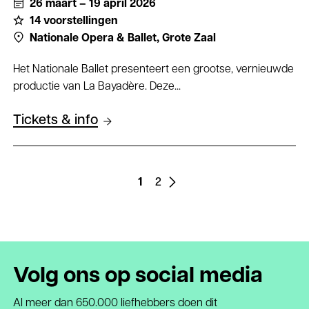
26 maart – 19 april 2026
14 voorstellingen
Nationale Opera & Ballet,
Grote Zaal
Het Nationale Ballet presenteert een grootse, vernieuwde
productie van La Bayadère. Deze...
Tickets & info
Paginering
Vorige
1
Page
2
Page
pagina
Volg ons op social media
Al meer dan 650.000 liefhebbers doen dit