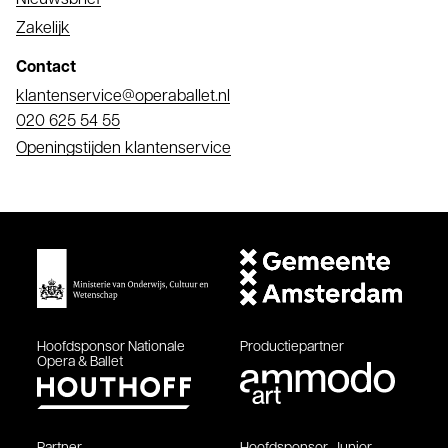
Nieuwsbrief
Zakelijk
Contact
E-
klantenservice@operaballet.nl
mail
Telefoonnummer
020 625 54 55
Openingstijden klantenservice
Hoofdsponsor
Nationale
Productiepartner
Opera & Ballet