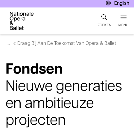
English
Nationale Opera & ballet dankt
ZOEKEN
MENU
Overslaan
Draag Bij Aan De Toekomst Van Opera & Ballet
en
naar
de
inhoud
Fondsen
gaan
Nieuwe generaties
en ambitieuze
projecten