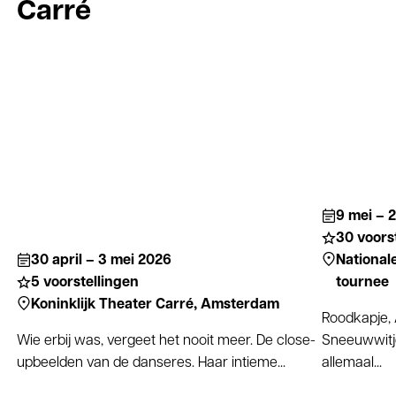
Carré
9 mei – 2
30 voors
30 april – 3 mei 2026
Nationale
5 voorstellingen
tournee
Koninklijk Theater Carré,
Amsterdam
Roodkapje, 
Wie erbij was, vergeet het nooit meer. De close-
Sneeuwwitj
upbeelden van de danseres. Haar intieme...
allemaal...