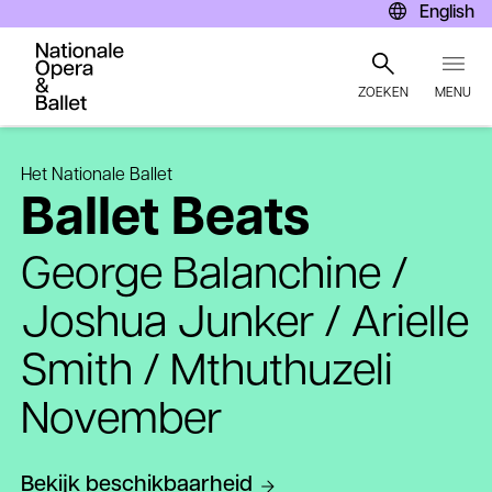
English
Bekijk beschikbaarheid
ZOEKEN
MENU
Overslaan
en
Het Nationale Ballet
naar
Ballet Beats
de
inhoud
gaan
George Balanchine /
Joshua Junker / Arielle
Smith / Mthuthuzeli
November
Bekijk beschikbaarheid