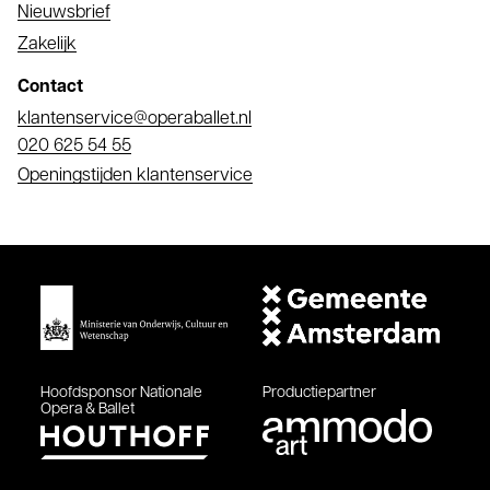
Nieuwsbrief
Zakelijk
Contact
E-
klantenservice@operaballet.nl
mail
Telefoonnummer
020 625 54 55
Openingstijden klantenservice
Hoofdsponsor
Nationale
Productiepartner
Opera & Ballet