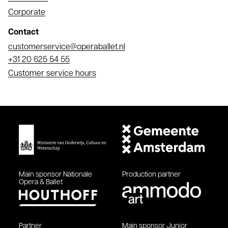
Corporate
Contact
Email
customerservice@operaballet.nl
Phone
+31 20 625 54 55
Customer service hours
Main sponsor
Nationale
Production partner
Opera & Ballet
Partner
Main sponsor
Junior