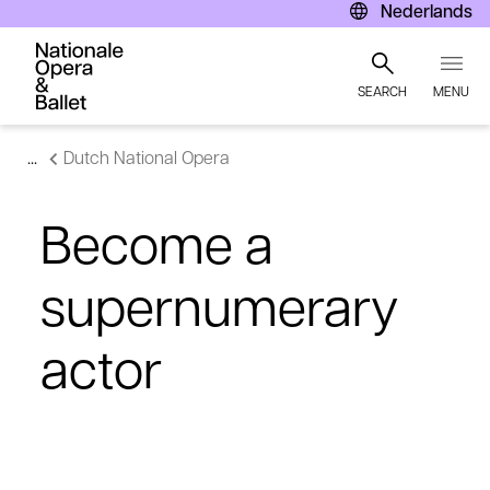
Nederlands
SEARCH
MENU
Skip
Dutch National Opera
to
main
content
Become a
supernumerary
actor